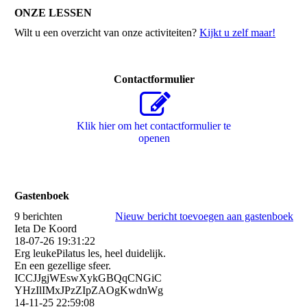
ONZE LESSEN
Wilt u een overzicht van onze activiteiten?
Kijkt u zelf maar!
Contactformulier
Klik hier om het contactformulier te
openen
Gastenboek
9 berichten
Nieuw bericht toevoegen aan gastenboek
Ieta De Koord
18-07-26
19:31:22
Erg leukePilatus les, heel duidelijk.
En een gezellige sfeer.
ICCJJgjWEswXykGBQqCNGiC
YHzIlIMxJPzZIpZAOgKwdnWg
14-11-25
22:59:08