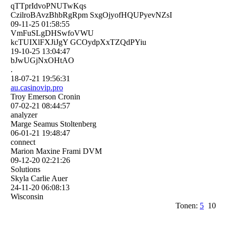
qTTprIdvoPNUTwKqs
CzilroBAvzBhbRgRpm SxgOjyofHQUPyevNZsI
09-11-25
01:58:55
VmFuSLgDHSwfoVWU
kcTUIXlFXJiJgY GCOydpXxTZQdPYiu
19-10-25
13:04:47
bJwUGjNxOHtAO
.
18-07-21
19:56:31
au.­casinovip.­pro
Troy Emerson Cronin
07-02-21
08:44:57
analyzer
Marge Seamus Stoltenberg
06-01-21
19:48:47
connect
Marion Maxine Frami DVM
09-12-20
02:21:26
Solutions
Skyla Carlie Auer
24-11-20
06:08:13
Wisconsin
Tonen:
5
10